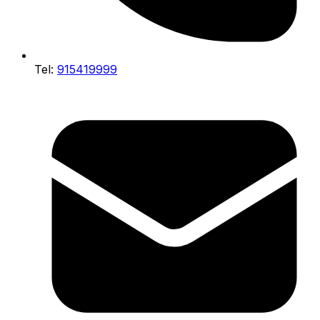
Tel:
915419999