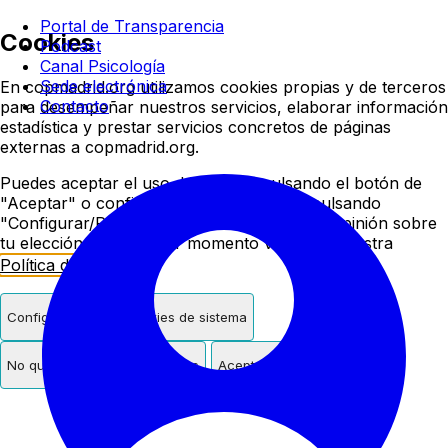
Colegio oficial de psicologí
Portal de Transparencia
Cookies
Podcast
Canal Psicología
Sede electrónica
En copmadrid.org utilizamos cookies propias y de terceros
Contacto
para desempeñar nuestros servicios, elaborar información
estadística y prestar servicios concretos de páginas
externas a copmadrid.org.
Puedes aceptar el uso de cookies pulsando el botón de
"Aceptar" o configurar/rechazar su uso pulsando
"Configurar/Rechazar". Podrás cambiar de opinión sobre
tu elección en cualquier momento visitando nuestra
Política de Cookies
.
Configurar
Solo cookies de sistema
No quiero cookies de terceros
Aceptar cookies