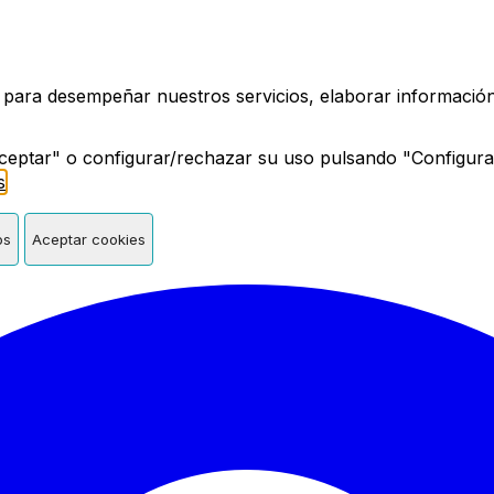
a de Madrid
 para desempeñar nuestros servicios, elaborar información 
ceptar" o configurar/rechazar su uso pulsando "Configura
s
.
os
Aceptar cookies