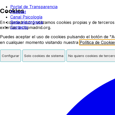
Colegio oficial de psicologí
Portal de Transparencia
Cookies
Podcast
Canal Psicología
Sede electrónica
En copmadrid.org utilizamos cookies propias y de terceros
Contacto
externas a copmadrid.org.
Puedes aceptar el uso de cookies pulsando el botón de "A
en cualquier momento visitando nuestra
Política de Cookie
Configurar
Solo cookies de sistema
No quiero cookies de tercer