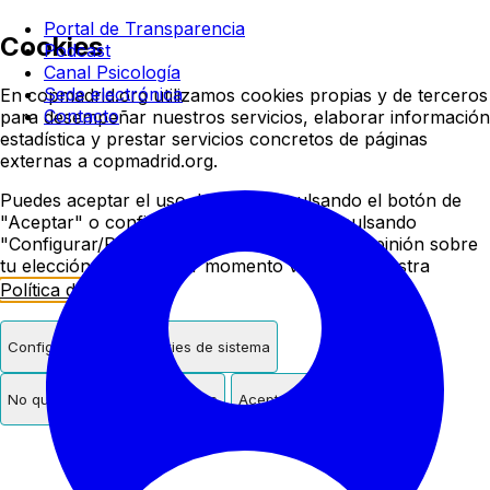
Colegio oficial de psicologí
Portal de Transparencia
Cookies
Podcast
Canal Psicología
Sede electrónica
En copmadrid.org utilizamos cookies propias y de terceros
Contacto
para desempeñar nuestros servicios, elaborar información
estadística y prestar servicios concretos de páginas
externas a copmadrid.org.
Puedes aceptar el uso de cookies pulsando el botón de
"Aceptar" o configurar/rechazar su uso pulsando
"Configurar/Rechazar". Podrás cambiar de opinión sobre
tu elección en cualquier momento visitando nuestra
Política de Cookies
.
Configurar
Solo cookies de sistema
No quiero cookies de terceros
Aceptar cookies