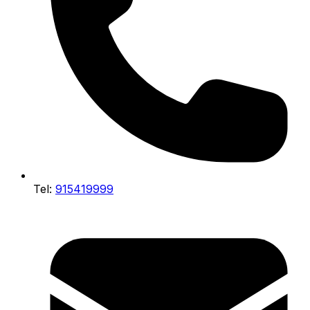
Tel:
915419999