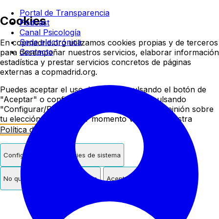
Colegio oficial de psicologí
Portal de Transparencia
Cookies
Podcast
Canal Psicología
Sede electrónica
En copmadrid.org utilizamos cookies propias y de terceros
Contacto
para desempeñar nuestros servicios, elaborar información
estadística y prestar servicios concretos de páginas
externas a copmadrid.org.
Puedes aceptar el uso de cookies pulsando el botón de
"Aceptar" o configurar/rechazar su uso pulsando
"Configurar/Rechazar". Podrás cambiar de opinión sobre
tu elección en cualquier momento visitando nuestra
Política de Cookies
.
Configurar
Solo cookies de sistema
No quiero cookies de terceros
Aceptar cookies