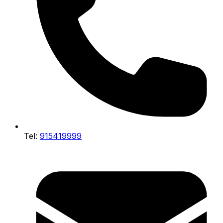
Tel:
915419999