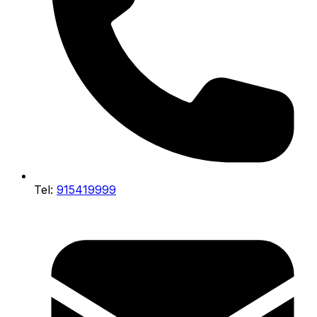
Tel:
915419999