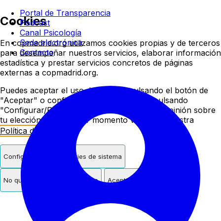
Colegio oficial de psicologí
Portal de Transparencia
Cookies
Podcast
Canal Psicología
Sede electrónica
En copmadrid.org utilizamos cookies propias y de terceros
Contacto
para desempeñar nuestros servicios, elaborar información
estadística y prestar servicios concretos de páginas
externas a copmadrid.org.
Puedes aceptar el uso de cookies pulsando el botón de
"Aceptar" o configurar/rechazar su uso pulsando
"Configurar/Rechazar". Podrás cambiar de opinión sobre
tu elección en cualquier momento visitando nuestra
Política de Cookies
.
Configurar
Solo cookies de sistema
No quiero cookies de terceros
Aceptar cookies