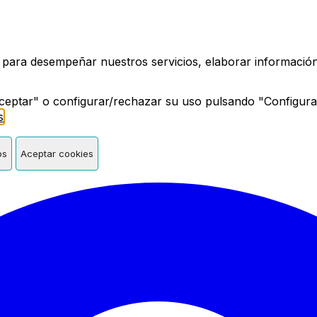
a de Madrid
 para desempeñar nuestros servicios, elaborar información 
ceptar" o configurar/rechazar su uso pulsando "Configura
s
.
os
Aceptar cookies