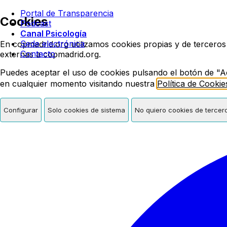
Colegio oficial de psicologí
Portal de Transparencia
Cookies
Podcast
Canal Psicología
Sede electrónica
En copmadrid.org utilizamos cookies propias y de terceros
Contacto
externas a copmadrid.org.
Puedes aceptar el uso de cookies pulsando el botón de "A
en cualquier momento visitando nuestra
Política de Cookie
Configurar
Solo cookies de sistema
No quiero cookies de tercer