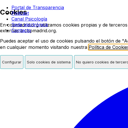
Colegio oficial de psicologí
Portal de Transparencia
Cookies
Podcast
Canal Psicología
Sede electrónica
En copmadrid.org utilizamos cookies propias y de terceros
Contacto
externas a copmadrid.org.
Puedes aceptar el uso de cookies pulsando el botón de "A
en cualquier momento visitando nuestra
Política de Cookie
Configurar
Solo cookies de sistema
No quiero cookies de tercer