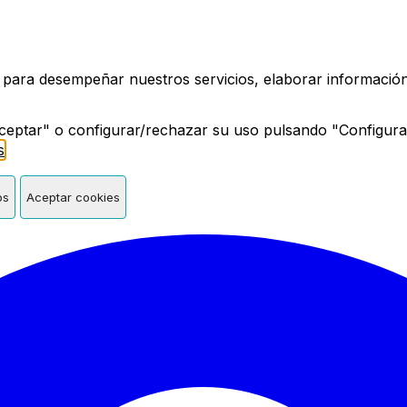
a de Madrid
 para desempeñar nuestros servicios, elaborar información 
ceptar" o configurar/rechazar su uso pulsando "Configura
s
.
os
Aceptar cookies