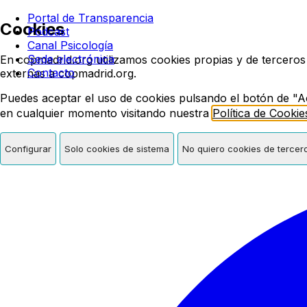
Colegio oficial de psicologí
Portal de Transparencia
Cookies
Podcast
Canal Psicología
Sede electrónica
En copmadrid.org utilizamos cookies propias y de terceros
Contacto
externas a copmadrid.org.
Puedes aceptar el uso de cookies pulsando el botón de "A
en cualquier momento visitando nuestra
Política de Cookie
Configurar
Solo cookies de sistema
No quiero cookies de tercer