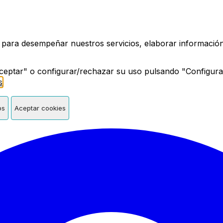
a de Madrid
 para desempeñar nuestros servicios, elaborar información 
ceptar" o configurar/rechazar su uso pulsando "Configura
s
.
os
Aceptar cookies