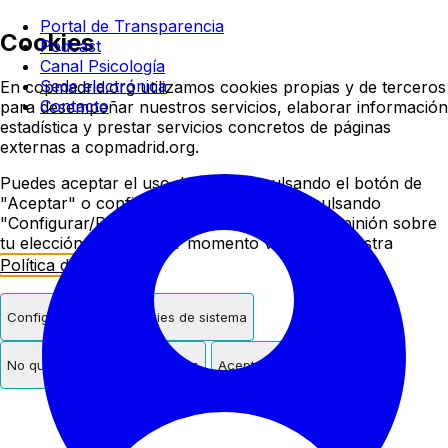
Colegio oficial de psicologí
Portal de Transparencia
Cookies
Podcast
Canal Psicología
Sede electrónica
En copmadrid.org utilizamos cookies propias y de terceros
Contacto
para desempeñar nuestros servicios, elaborar información
estadística y prestar servicios concretos de páginas
externas a copmadrid.org.
Puedes aceptar el uso de cookies pulsando el botón de
"Aceptar" o configurar/rechazar su uso pulsando
"Configurar/Rechazar". Podrás cambiar de opinión sobre
tu elección en cualquier momento visitando nuestra
Política de Cookies
.
Configurar
Solo cookies de sistema
No quiero cookies de terceros
Aceptar cookies