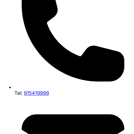
Tel:
915419999