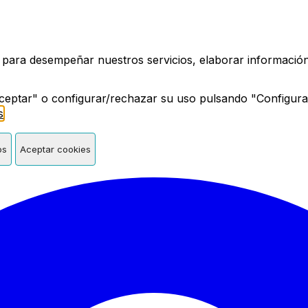
a de Madrid
 para desempeñar nuestros servicios, elaborar información 
ceptar" o configurar/rechazar su uso pulsando "Configura
s
.
os
Aceptar cookies