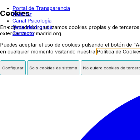
Colegio oficial de psicologí
Portal de Transparencia
Cookies
Podcast
Canal Psicología
Sede electrónica
En copmadrid.org utilizamos cookies propias y de terceros
Contacto
externas a copmadrid.org.
Puedes aceptar el uso de cookies pulsando el botón de "A
en cualquier momento visitando nuestra
Política de Cookie
Configurar
Solo cookies de sistema
No quiero cookies de tercer