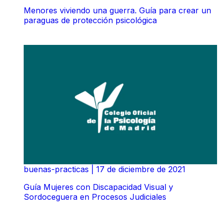
Menores viviendo una guerra. Guía para crear un
paraguas de protección psicológica
buenas-practicas
|
17 de diciembre de 2021
Guía Mujeres con Discapacidad Visual y
Sordoceguera en Procesos Judiciales