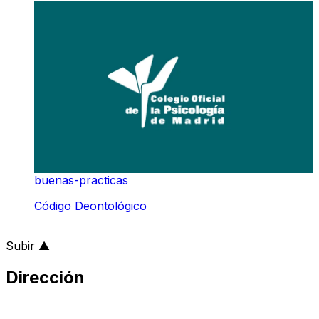
buenas-practicas
Código Deontológico
al inicio de la página
Subir
▲
Dirección