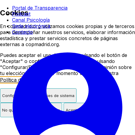
Colegio oficial de psicologí
Portal de Transparencia
Cookies
Podcast
Canal Psicología
Sede electrónica
En copmadrid.org utilizamos cookies propias y de terceros
Contacto
para desempeñar nuestros servicios, elaborar información
estadística y prestar servicios concretos de páginas
externas a copmadrid.org.
Puedes aceptar el uso de cookies pulsando el botón de
"Aceptar" o configurar/rechazar su uso pulsando
"Configurar/Rechazar". Podrás cambiar de opinión sobre
tu elección en cualquier momento visitando nuestra
Política de Cookies
.
Configurar
Solo cookies de sistema
No quiero cookies de terceros
Aceptar cookies