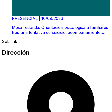
PRESENCIAL
|
10/09/2026
Mesa redonda. Orientación psicológica a familiares
tras una tentativa de suicidio: acompañamiento,
comunicación y manejo de la crisis
al inicio de la página
Subir
▲
Dirección