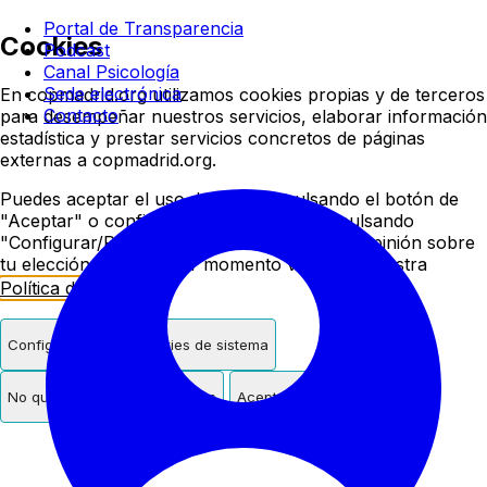
Colegio oficial de psicologí
Portal de Transparencia
Cookies
Podcast
Canal Psicología
Sede electrónica
En copmadrid.org utilizamos cookies propias y de terceros
Contacto
para desempeñar nuestros servicios, elaborar información
estadística y prestar servicios concretos de páginas
externas a copmadrid.org.
Puedes aceptar el uso de cookies pulsando el botón de
"Aceptar" o configurar/rechazar su uso pulsando
"Configurar/Rechazar". Podrás cambiar de opinión sobre
tu elección en cualquier momento visitando nuestra
Política de Cookies
.
Configurar
Solo cookies de sistema
No quiero cookies de terceros
Aceptar cookies