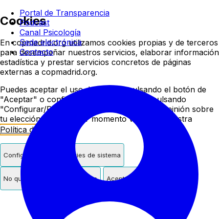
Colegio oficial de psicologí
Portal de Transparencia
Cookies
Podcast
Canal Psicología
Sede electrónica
En copmadrid.org utilizamos cookies propias y de terceros
Contacto
para desempeñar nuestros servicios, elaborar información
estadística y prestar servicios concretos de páginas
externas a copmadrid.org.
Puedes aceptar el uso de cookies pulsando el botón de
"Aceptar" o configurar/rechazar su uso pulsando
"Configurar/Rechazar". Podrás cambiar de opinión sobre
tu elección en cualquier momento visitando nuestra
Política de Cookies
.
Configurar
Solo cookies de sistema
No quiero cookies de terceros
Aceptar cookies