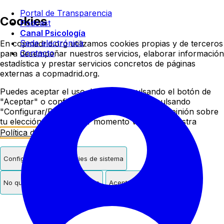
Colegio oficial de psicologí
Portal de Transparencia
Cookies
Podcast
Canal Psicología
Sede electrónica
En copmadrid.org utilizamos cookies propias y de terceros
Contacto
para desempeñar nuestros servicios, elaborar información
estadística y prestar servicios concretos de páginas
externas a copmadrid.org.
Puedes aceptar el uso de cookies pulsando el botón de
"Aceptar" o configurar/rechazar su uso pulsando
"Configurar/Rechazar". Podrás cambiar de opinión sobre
tu elección en cualquier momento visitando nuestra
Política de Cookies
.
Configurar
Solo cookies de sistema
No quiero cookies de terceros
Aceptar cookies