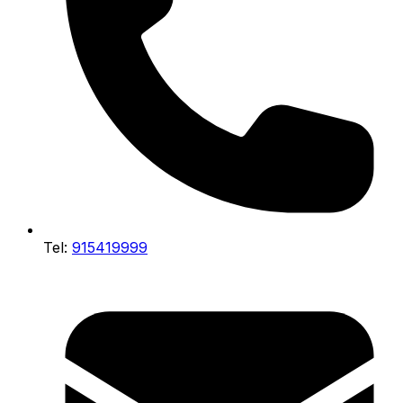
Tel:
915419999