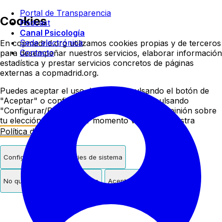
Colegio oficial de psicologí
Portal de Transparencia
Cookies
Podcast
Canal Psicología
Sede electrónica
En copmadrid.org utilizamos cookies propias y de terceros
Contacto
para desempeñar nuestros servicios, elaborar información
estadística y prestar servicios concretos de páginas
externas a copmadrid.org.
Puedes aceptar el uso de cookies pulsando el botón de
"Aceptar" o configurar/rechazar su uso pulsando
"Configurar/Rechazar". Podrás cambiar de opinión sobre
tu elección en cualquier momento visitando nuestra
Política de Cookies
.
Configurar
Solo cookies de sistema
No quiero cookies de terceros
Aceptar cookies