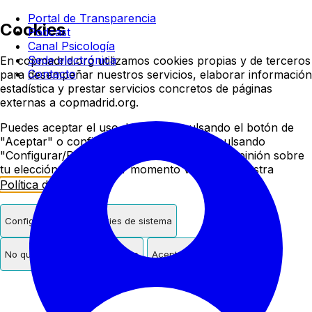
Colegio oficial de psicologí
Portal de Transparencia
Cookies
Podcast
Canal Psicología
Sede electrónica
En copmadrid.org utilizamos cookies propias y de terceros
Contacto
para desempeñar nuestros servicios, elaborar información
estadística y prestar servicios concretos de páginas
externas a copmadrid.org.
Puedes aceptar el uso de cookies pulsando el botón de
"Aceptar" o configurar/rechazar su uso pulsando
"Configurar/Rechazar". Podrás cambiar de opinión sobre
tu elección en cualquier momento visitando nuestra
Política de Cookies
.
Configurar
Solo cookies de sistema
No quiero cookies de terceros
Aceptar cookies