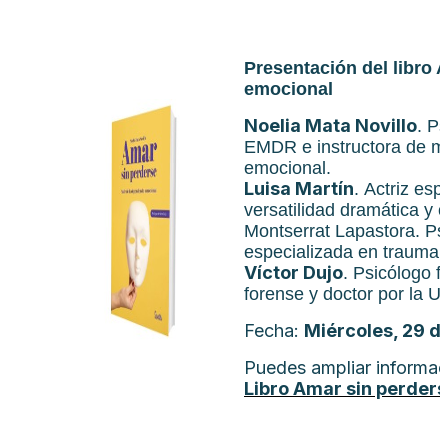
Presentación del libro 
emocional
Noelia Mata Novillo
. P
EMDR e instructora de mi
emocional.
Luisa Martín
. Actriz es
versatilidad dramática y 
Montserrat Lapastora. Ps
especializada en trauma,
Víctor Dujo
. Psicólogo f
forense y doctor por la 
Fecha:
Miércoles, 29 de
Puedes ampliar informac
Libro Amar sin perders