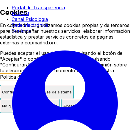
Colegio oficial de psicologí
Portal de Transparencia
Cookies
Podcast
Canal Psicología
Sede electrónica
En copmadrid.org utilizamos cookies propias y de terceros
Contacto
para desempeñar nuestros servicios, elaborar información
estadística y prestar servicios concretos de páginas
externas a copmadrid.org.
Puedes aceptar el uso de cookies pulsando el botón de
"Aceptar" o configurar/rechazar su uso pulsando
"Configurar/Rechazar". Podrás cambiar de opinión sobre
tu elección en cualquier momento visitando nuestra
Política de Cookies
.
Configurar
Solo cookies de sistema
No quiero cookies de terceros
Aceptar cookies