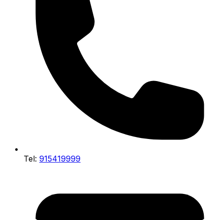
Tel:
915419999