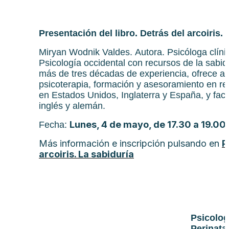
Presentación del libro. Detrás del arcoiris. 
Miryan Wodnik Valdes. Autora. Psicóloga clínic
Psicología occidental con recursos de la sabidur
más de tres décadas de experiencia, ofrece a
psicoterapia, formación y asesoramiento en re
en Estados Unidos, Inglaterra y España, y faci
inglés y alemán.
Lunes, 4 de mayo, de 17.30 a 19.00
Fecha:
Más información e inscripción pulsando en
P
arcoiris. La sabiduría
Psicolog
Perinata