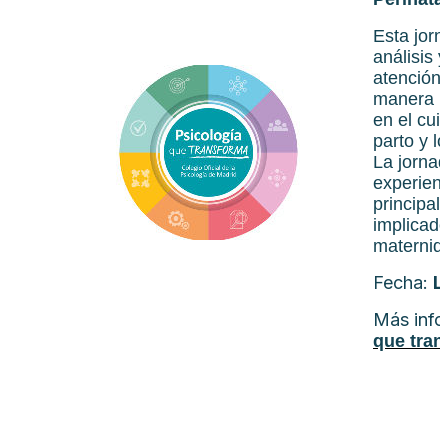
Esta jorn
análisis 
atención 
manera in
en el cui
parto y l
La jornad
experienc
principal
implicado
maternid
Fecha:
L
Más info
que tran