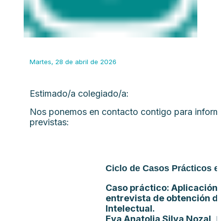
Martes, 28 de abril de 2026
Estimado/a colegiado/a:
Nos ponemos en contacto contigo para informa
previstas:
Ciclo de Casos Prácticos e
Caso práctico: Aplicación 
entrevista de obtención d
Intelectual.
Eva Anatolia Silva Nozal
. 