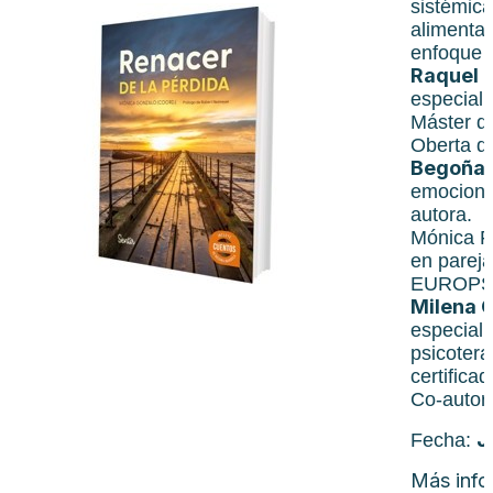
sistémica
alimentar
enfoque i
Raquel 
especiali
Máster de
Oberta d
Begoña 
emocional
autora.
Mónica Fr
en pareja
EUROPSY
Milena 
especiali
psicoter
certifica
Co-autor
J
Fecha:
Más info