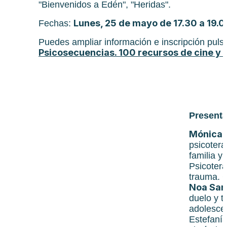
"Bienvenidos a Edén", "Heridas".
Lunes, 25 de mayo de 17.30 a 19.0
Fechas:
Puedes ampliar información e inscripción pul
Psicosecuencias. 100 recursos de cine y s
Presenta
Mónica 
psicotera
familia y
Psicotera
trauma. C
Noa San
duelo y t
adolesce
Estefanía