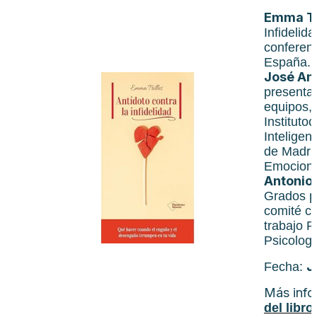
Emma Tr
Infidelid
conferenc
España.
José An
presentad
equipos, 
Instituto
Inteligen
de Madrid
Emociona
Antonio
Grados p
comité c
trabajo P
Psicolog
J
Fecha:
Más info
del libro