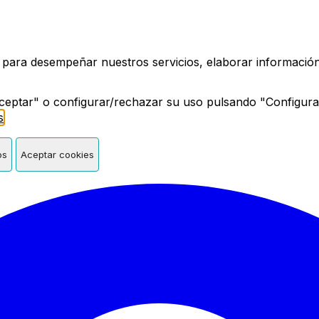
a de Madrid
 para desempeñar nuestros servicios, elaborar información 
ceptar" o configurar/rechazar su uso pulsando "Configura
s
.
os
Aceptar cookies