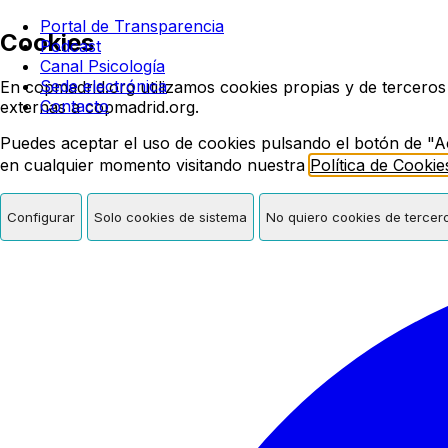
Colegio oficial de psicologí
Portal de Transparencia
Cookies
Podcast
Canal Psicología
Sede electrónica
En copmadrid.org utilizamos cookies propias y de terceros
Contacto
externas a copmadrid.org.
Puedes aceptar el uso de cookies pulsando el botón de "A
en cualquier momento visitando nuestra
Política de Cookie
Configurar
Solo cookies de sistema
No quiero cookies de tercer