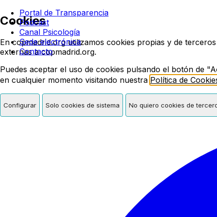
Colegio oficial de psicologí
Portal de Transparencia
Cookies
Podcast
Canal Psicología
Sede electrónica
En copmadrid.org utilizamos cookies propias y de terceros
Contacto
externas a copmadrid.org.
Puedes aceptar el uso de cookies pulsando el botón de "A
en cualquier momento visitando nuestra
Política de Cookie
Configurar
Solo cookies de sistema
No quiero cookies de tercer