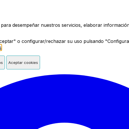
a de Madrid
 para desempeñar nuestros servicios, elaborar información 
ceptar" o configurar/rechazar su uso pulsando "Configura
s
.
os
Aceptar cookies