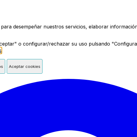
a de Madrid
 para desempeñar nuestros servicios, elaborar información 
ceptar" o configurar/rechazar su uso pulsando "Configura
s
.
os
Aceptar cookies