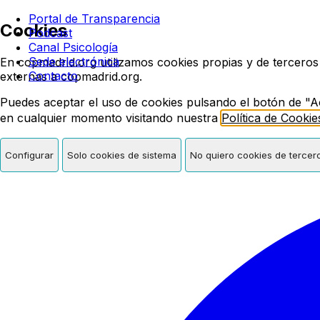
Colegio oficial de psicologí
Portal de Transparencia
Cookies
Podcast
Canal Psicología
Sede electrónica
En copmadrid.org utilizamos cookies propias y de terceros
Contacto
externas a copmadrid.org.
Puedes aceptar el uso de cookies pulsando el botón de "A
en cualquier momento visitando nuestra
Política de Cookie
Configurar
Solo cookies de sistema
No quiero cookies de tercer