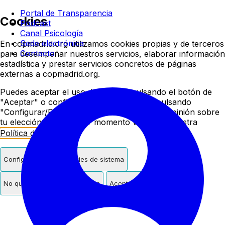
Colegio oficial de psicologí
Portal de Transparencia
Cookies
Podcast
Canal Psicología
Sede electrónica
En copmadrid.org utilizamos cookies propias y de terceros
Contacto
para desempeñar nuestros servicios, elaborar información
estadística y prestar servicios concretos de páginas
externas a copmadrid.org.
Puedes aceptar el uso de cookies pulsando el botón de
"Aceptar" o configurar/rechazar su uso pulsando
"Configurar/Rechazar". Podrás cambiar de opinión sobre
tu elección en cualquier momento visitando nuestra
Política de Cookies
.
Configurar
Solo cookies de sistema
No quiero cookies de terceros
Aceptar cookies