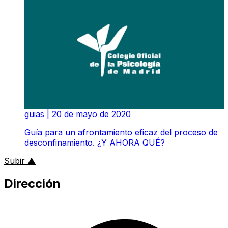
guias
|
20 de mayo de 2020
Guía para un afrontamiento eficaz del proceso de
desconfinamiento. ¿Y AHORA QUÉ?
al inicio de la página
Subir
▲
Dirección