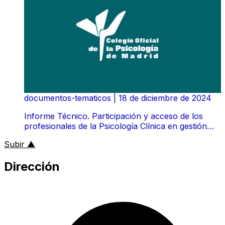
documentos-tematicos
|
18 de diciembre de 2024
Informe Técnico. Participación y acceso de los
profesionales de la Psicología Clínica en gestión
sanitaria en el Servicio Madrileño de Salud
al inicio de la página
Subir
▲
Dirección