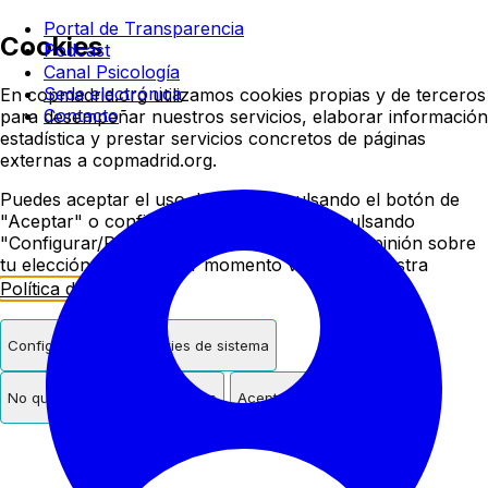
Colegio oficial de psicologí
Portal de Transparencia
Cookies
Podcast
Canal Psicología
Sede electrónica
En copmadrid.org utilizamos cookies propias y de terceros
Contacto
para desempeñar nuestros servicios, elaborar información
estadística y prestar servicios concretos de páginas
externas a copmadrid.org.
Puedes aceptar el uso de cookies pulsando el botón de
"Aceptar" o configurar/rechazar su uso pulsando
"Configurar/Rechazar". Podrás cambiar de opinión sobre
tu elección en cualquier momento visitando nuestra
Política de Cookies
.
Configurar
Solo cookies de sistema
No quiero cookies de terceros
Aceptar cookies