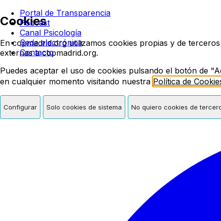
Colegio oficial de psicologí
Portal de Transparencia
Cookies
Podcast
Canal Psicología
Sede electrónica
En copmadrid.org utilizamos cookies propias y de terceros
Contacto
externas a copmadrid.org.
Puedes aceptar el uso de cookies pulsando el botón de "A
en cualquier momento visitando nuestra
Política de Cookie
Configurar
Solo cookies de sistema
No quiero cookies de tercer