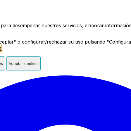
a de Madrid
 para desempeñar nuestros servicios, elaborar información 
ceptar" o configurar/rechazar su uso pulsando "Configura
s
.
os
Aceptar cookies