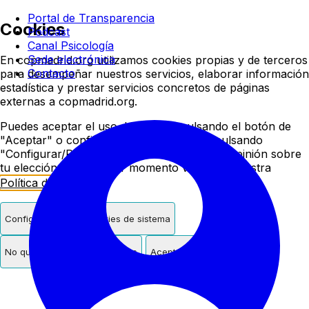
Colegio oficial de psicologí
Portal de Transparencia
Cookies
Podcast
Canal Psicología
Sede electrónica
En copmadrid.org utilizamos cookies propias y de terceros
Contacto
para desempeñar nuestros servicios, elaborar información
estadística y prestar servicios concretos de páginas
externas a copmadrid.org.
Puedes aceptar el uso de cookies pulsando el botón de
"Aceptar" o configurar/rechazar su uso pulsando
"Configurar/Rechazar". Podrás cambiar de opinión sobre
tu elección en cualquier momento visitando nuestra
Política de Cookies
.
Configurar
Solo cookies de sistema
No quiero cookies de terceros
Aceptar cookies