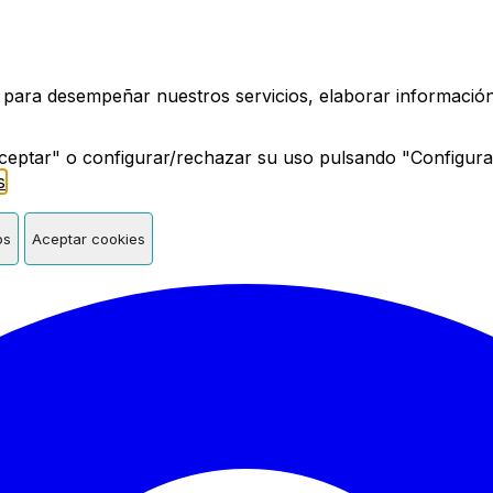
a de Madrid
 para desempeñar nuestros servicios, elaborar información 
ceptar" o configurar/rechazar su uso pulsando "Configura
s
.
os
Aceptar cookies