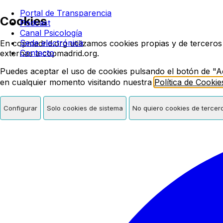
Colegio oficial de psicologí
Portal de Transparencia
Cookies
Podcast
Canal Psicología
Sede electrónica
En copmadrid.org utilizamos cookies propias y de terceros
Contacto
externas a copmadrid.org.
Puedes aceptar el uso de cookies pulsando el botón de "A
en cualquier momento visitando nuestra
Política de Cookie
Configurar
Solo cookies de sistema
No quiero cookies de tercer