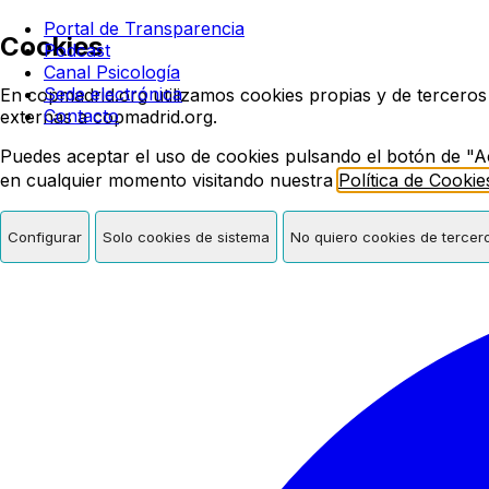
Colegio oficial de psicologí
Portal de Transparencia
Cookies
Podcast
Canal Psicología
Sede electrónica
En copmadrid.org utilizamos cookies propias y de terceros
Contacto
externas a copmadrid.org.
Puedes aceptar el uso de cookies pulsando el botón de "A
en cualquier momento visitando nuestra
Política de Cookie
Configurar
Solo cookies de sistema
No quiero cookies de tercer