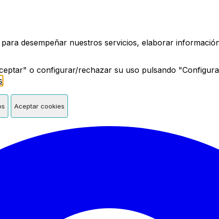
a de Madrid
 para desempeñar nuestros servicios, elaborar información 
ceptar" o configurar/rechazar su uso pulsando "Configura
s
.
os
Aceptar cookies