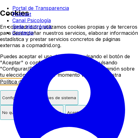
Colegio oficial de psicologí
Portal de Transparencia
Cookies
Podcast
Canal Psicología
Sede electrónica
En copmadrid.org utilizamos cookies propias y de terceros
Contacto
para desempeñar nuestros servicios, elaborar información
estadística y prestar servicios concretos de páginas
externas a copmadrid.org.
Puedes aceptar el uso de cookies pulsando el botón de
"Aceptar" o configurar/rechazar su uso pulsando
"Configurar/Rechazar". Podrás cambiar de opinión sobre
tu elección en cualquier momento visitando nuestra
Política de Cookies
.
Configurar
Solo cookies de sistema
No quiero cookies de terceros
Aceptar cookies