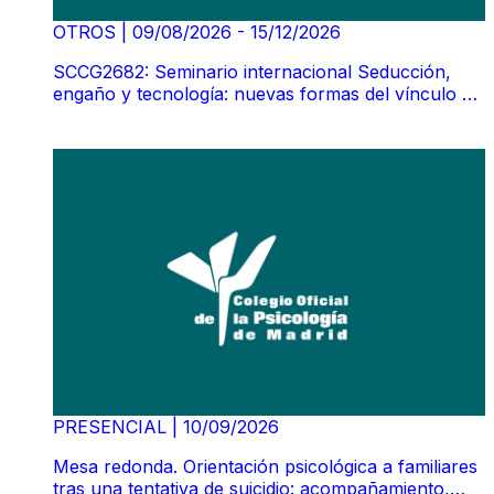
OTROS
|
09/08/2026 - 15/12/2026
SCCG2682: Seminario internacional Seducción,
engaño y tecnología: nuevas formas del vínculo en
la clínica contemporánea. Susan Tyler
(GRABACIÓN)
PRESENCIAL
|
10/09/2026
Mesa redonda. Orientación psicológica a familiares
tras una tentativa de suicidio: acompañamiento,