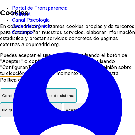
Colegio oficial de psicologí
Portal de Transparencia
Cookies
Podcast
Canal Psicología
Sede electrónica
En copmadrid.org utilizamos cookies propias y de terceros
Contacto
para desempeñar nuestros servicios, elaborar información
estadística y prestar servicios concretos de páginas
externas a copmadrid.org.
Puedes aceptar el uso de cookies pulsando el botón de
"Aceptar" o configurar/rechazar su uso pulsando
"Configurar/Rechazar". Podrás cambiar de opinión sobre
tu elección en cualquier momento visitando nuestra
Política de Cookies
.
Configurar
Solo cookies de sistema
No quiero cookies de terceros
Aceptar cookies