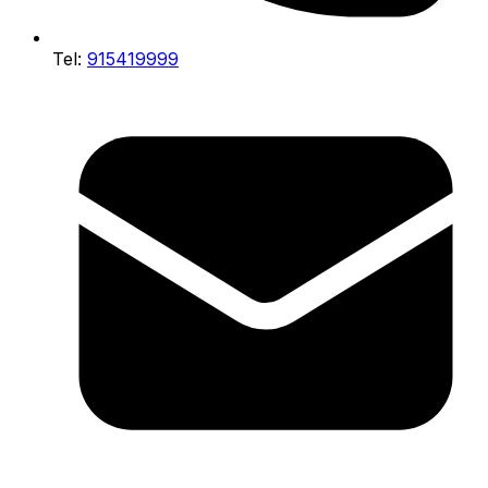
Tel:
915419999