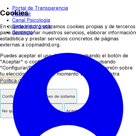
Colegio oficial de psicologí
Portal de Transparencia
Cookies
Podcast
Canal Psicología
Sede electrónica
En copmadrid.org utilizamos cookies propias y de terceros
Contacto
para desempeñar nuestros servicios, elaborar información
estadística y prestar servicios concretos de páginas
externas a copmadrid.org.
Puedes aceptar el uso de cookies pulsando el botón de
"Aceptar" o configurar/rechazar su uso pulsando
"Configurar/Rechazar". Podrás cambiar de opinión sobre
tu elección en cualquier momento visitando nuestra
Política de Cookies
.
Configurar
Solo cookies de sistema
No quiero cookies de terceros
Aceptar cookies