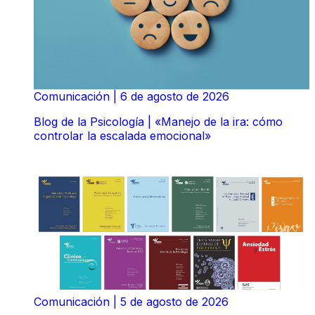
Comunicación
|
6 de agosto de 2026
Blog de la Psicología | «Manejo de la ira: cómo
controlar la escalada emocional»
Comunicación
|
5 de agosto de 2026