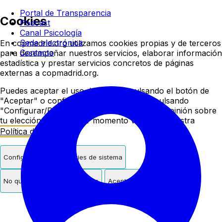
Colegio oficial de psicologí
Portal de Transparencia
Cookies
Podcast
Canal Psicología
Sede electrónica
En copmadrid.org utilizamos cookies propias y de terceros
Contacto
para desempeñar nuestros servicios, elaborar información
estadística y prestar servicios concretos de páginas
externas a copmadrid.org.
Puedes aceptar el uso de cookies pulsando el botón de
"Aceptar" o configurar/rechazar su uso pulsando
"Configurar/Rechazar". Podrás cambiar de opinión sobre
tu elección en cualquier momento visitando nuestra
Política de Cookies
.
Configurar
Solo cookies de sistema
No quiero cookies de terceros
Aceptar cookies