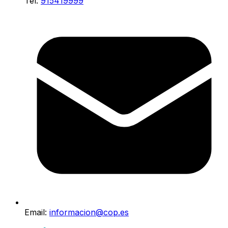
Tel:
915419999
Email:
informacion@cop.es