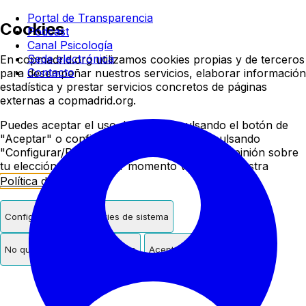
Colegio oficial de psicologí
Portal de Transparencia
Cookies
Podcast
Canal Psicología
Sede electrónica
En copmadrid.org utilizamos cookies propias y de terceros
Contacto
para desempeñar nuestros servicios, elaborar información
estadística y prestar servicios concretos de páginas
externas a copmadrid.org.
Puedes aceptar el uso de cookies pulsando el botón de
"Aceptar" o configurar/rechazar su uso pulsando
"Configurar/Rechazar". Podrás cambiar de opinión sobre
tu elección en cualquier momento visitando nuestra
Política de Cookies
.
Configurar
Solo cookies de sistema
No quiero cookies de terceros
Aceptar cookies