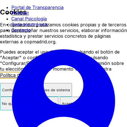
Colegio oficial de psicologí
Portal de Transparencia
Cookies
Podcast
Canal Psicología
Sede electrónica
En copmadrid.org utilizamos cookies propias y de terceros
Contacto
para desempeñar nuestros servicios, elaborar información
estadística y prestar servicios concretos de páginas
externas a copmadrid.org.
Puedes aceptar el uso de cookies pulsando el botón de
"Aceptar" o configurar/rechazar su uso pulsando
"Configurar/Rechazar". Podrás cambiar de opinión sobre
tu elección en cualquier momento visitando nuestra
Política de Cookies
.
Configurar
Solo cookies de sistema
No quiero cookies de terceros
Aceptar cookies