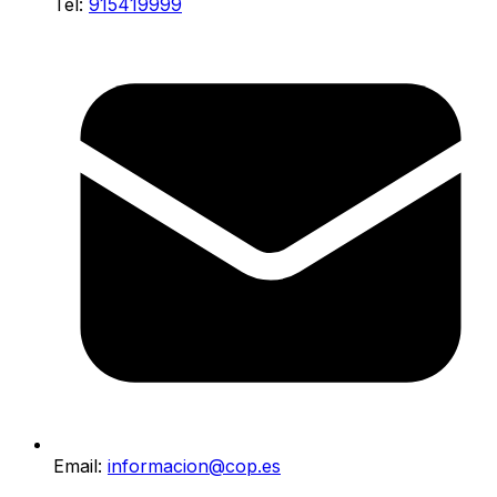
Tel:
915419999
Email:
informacion@cop.es