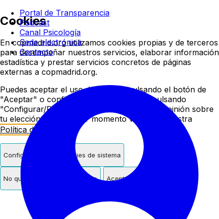
Colegio oficial de psicologí
Portal de Transparencia
Cookies
Podcast
Canal Psicología
Sede electrónica
En copmadrid.org utilizamos cookies propias y de terceros
Contacto
para desempeñar nuestros servicios, elaborar información
estadística y prestar servicios concretos de páginas
externas a copmadrid.org.
Puedes aceptar el uso de cookies pulsando el botón de
"Aceptar" o configurar/rechazar su uso pulsando
"Configurar/Rechazar". Podrás cambiar de opinión sobre
tu elección en cualquier momento visitando nuestra
Política de Cookies
.
Configurar
Solo cookies de sistema
No quiero cookies de terceros
Aceptar cookies