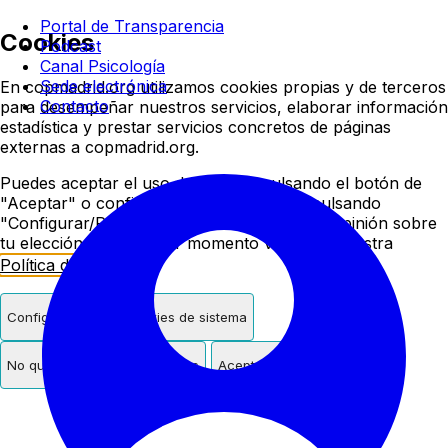
Colegio oficial de psicologí
Portal de Transparencia
Cookies
Podcast
Canal Psicología
Sede electrónica
En copmadrid.org utilizamos cookies propias y de terceros
Contacto
para desempeñar nuestros servicios, elaborar información
estadística y prestar servicios concretos de páginas
externas a copmadrid.org.
Puedes aceptar el uso de cookies pulsando el botón de
"Aceptar" o configurar/rechazar su uso pulsando
"Configurar/Rechazar". Podrás cambiar de opinión sobre
tu elección en cualquier momento visitando nuestra
Política de Cookies
.
Configurar
Solo cookies de sistema
No quiero cookies de terceros
Aceptar cookies