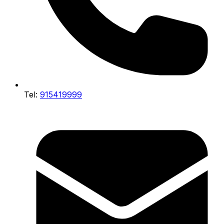
Tel:
915419999