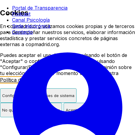
Colegio oficial de psicologí
Portal de Transparencia
Cookies
Podcast
Canal Psicología
Sede electrónica
En copmadrid.org utilizamos cookies propias y de terceros
Contacto
para desempeñar nuestros servicios, elaborar información
estadística y prestar servicios concretos de páginas
externas a copmadrid.org.
Puedes aceptar el uso de cookies pulsando el botón de
"Aceptar" o configurar/rechazar su uso pulsando
"Configurar/Rechazar". Podrás cambiar de opinión sobre
tu elección en cualquier momento visitando nuestra
Política de Cookies
.
Configurar
Solo cookies de sistema
No quiero cookies de terceros
Aceptar cookies